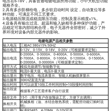
电压在6-18V，具备普通电镀电源所用功能，小中大机型功能
规格齐全。
2.具有多步阶梯给电，多步软启动时间 设定，自动复位等多
种功能，可满足不同工艺要求。
3.电源稳压限流或稳流限压功能，控制及显示精度≤1%。
4.设备具有输出过流、超温和输入缺相等多种保护功能，产
品稳定可靠内部结构合理，电子无器件全部密封，减少了外
界环境对设备内部元器件的影响。
电镀电源产品相关参数
输入电压
三相AC 380±15% 50HZ
输出电压
0-12V、0-15V、0-18V、0-20V（可根据要求定制）
0-2000A、0-3000A、0-4000A、0-5000A、0-6000A、
输出电流
0-7000A、0-8000A、0-1000A、0-12000A、0-15000A、
0-20000A、0-30000A（可根据要求定制）
调节方式
模拟无级调节/智能数字化
调节范围
电流0-最大值，电压0-最大值
输出显示
数字电压、电流表显示、智能人机触摸屏显示
输出频率
30KHZ直流方波
输出时间
共可以设置10段工作时间控制+10段慢时间控制
输出段波
根据客户工艺需求客户自行设置
形
储存文件
15个（用于客户存放预设工艺，方便下次调用）
机械换相（油、水结合散热系统，需配些功能订购时说
换相开关
明）
输出接口
标准RS485、4-20MA、0-10V可选