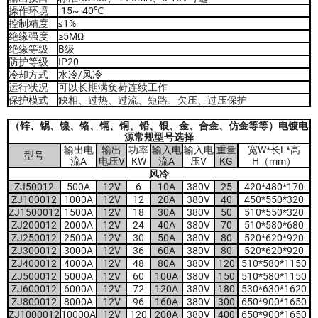
操作环境
-15~-40℃
控制精度
≤1%
绝缘强度
≥5MΩ
绝缘等级
B级
防护等级
IP20
冷却方式
水冷/风冷
运行状况
可以长期满负荷连续工作
保护模式
缺相、过热、过流、短路、欠压、过压保护
（锌、锡、镍、铬、镉、铜、铅、银、金、合金、仿金等等）
电镀电
源常规型号选择
输出电
输出
功率
输入电
输入电
重量
宽W*长L*高
型号
流A
电压V
KW
流A
压V
KG
H（mm）
风冷
ZJ50012
500A
12V
6
10A
380V
25
420*480*170
ZJ100012
1000A
12V
12
20A
380V
40
450*550*320
ZJ1500012
1500A
12V
18
30A
380V
50
510*550*320
ZJ200012
2000A
12V
24
40A
380V
70
510*580*680
ZJ250012
2500A
12V
30
50A
380V
80
520*620*920
ZJ300012
3000A
12V
36
60A
380V
80
520*620*920
ZJ400012
4000A
12V
48
80A
380V
120
510*580*1150
ZJ500012
5000A
12V
60
100A
380V
150
510*580*1150
ZJ600012
6000A
12V
72
120A
380V
180
530*630*1620
ZJ800012
8000A
12V
96
160A
380V
300
650*900*1650
ZJ1000012
10000A
12V
120
200A
380V
400
650*900*1650