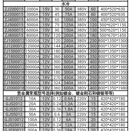
水冷
ZJ200015
2000A
15V
30
50A
380V
60
400*520*630
ZJ300015
3000A
15V
45
75A
380V
60
400*520*630
ZJ400015
4000A
15V
60
100A
380V
100
450*520*920
ZJ500015
5000A
15V
75
125A
380V
120
500*620*1150
ZJ600015
6000A
15V
90
150A
380V
130
500*620*1150
ZJ800015
8000A
15V
120
200A
380V
180
500*670*1450
ZJ1000012
10000A
12V
120
200A
380V
250
800*1350*1500
ZJ1200012
12000A
12V
144
240A
380V
300
800*1350*1500
ZJ1500012
15000A
12V
180
300A
380V
350
800*1350*1500
ZJ1800020
18000A
20V
360
600A
380V
350
800*1350*1980
ZJ2500012
25000A
12V
300
500A
380V
400
800*1350*1980
ZJ3000012
30000A
12V
360
600A
380V
450
800*1350*1980
ZJ1000018
10000A
18V
180
300A
380V
250
800*1350*1350
ZJ1500018
15000A
18V
270
450A
380V
350
800*1350*1500
ZJ1800018
18000A
18V
324
540A
380V
350
800*1350*1980
ZJ2000018
20000A
18V
360
600A
380V
400
800*1350*1980
贵金属常规型号选择(例如镀金、镀金刚石和
镀
银等等)
GJS1012
10A
12V
0.12
0.6A
220V
15
420*420*180
GJS2012
20A
12V
0.24
1.2A
220V
15
420*420*180
GJS3012
30A
12V
0.36
1.8A
220V
15
420*420*180
GJS5012
50A
12V
0.6
3A
220V
15
420*420*180
GJS10012
100A
12V
0.12
6A
220V
20
420*420*180
GJS20012
200A
12V
0.24
12A
220V
20
420*420*180
GJS30012
300A
12V
0.36
18A
220V
20
420*420*180