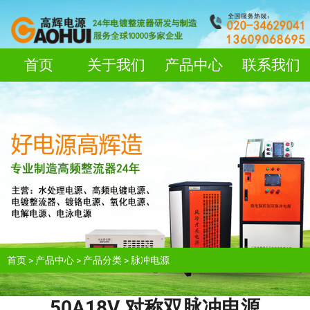
首页
关于我们
产品中心
联系我们
首页
>
产品中心
>
产品分类
>
脉冲电源
50A18V 对称双脉冲电源