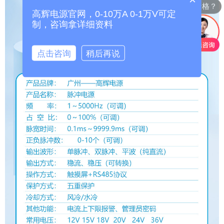
详细参数，价格？
高辉电源官网，0-10万A 0-1万V可定
制，咨询拿详细资料
点击咨询
稍后再说